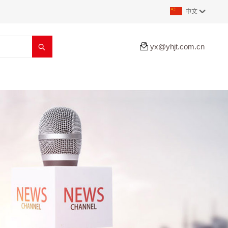
中文


yx@yhjt.com.cn