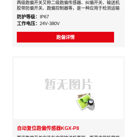
两级跑偏开关又称二级跑偏传感器、纠偏开关、输送机
胶带防偏开关、跑偏控制器等，是一种应用于检测运输
皮带运行过程中发生偏离机架中心线的故障的保护装
防护等级：
IP67
置，可有效地防止因输送带跑偏而造成的撒料、过负
工作电压：
24V-380V
载、撕裂皮带、损坏机械等事故的发生，
跑偏详情
自动复位跑偏传感器KGX-PII