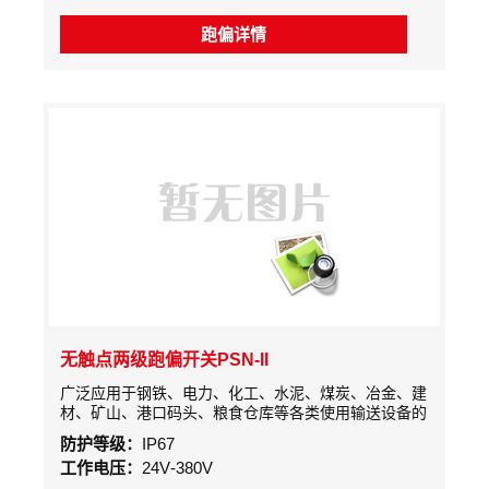
复位，回到初始状态。
跑偏详情
无触点两级跑偏开关PSN-II
广泛应用于钢铁、电力、化工、水泥、煤炭、冶金、建
材、矿山、港口码头、粮食仓库等各类使用输送设备的
行业属机电一体的新技术产品。对于皮带输送机、拉链
防护等级：
IP67
机、刮板机、提升机及传动机械出现的跑偏、错位等故
工作电压：
24V-380V
障时，能及时向微机控制系统发送警示信号或直接停