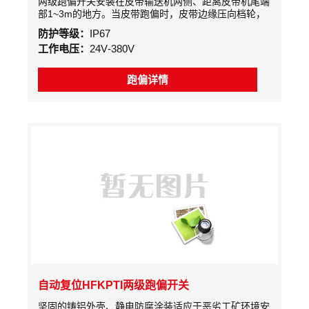
两级跑偏开关安装在皮带输送机两侧、距离皮带机尾端
部1~3m的地方。当皮带跑偏时，皮带边缘压向档轮，
迫使档轮偏转，使限位开关动作。为减少档轮与皮带的
防护等级：
IP67
摩擦，档轮的本体是由轴承制作的
工作电压：
24V-380V
跑偏详情
自动复位HFKPTI两级跑偏开关
坚固的铸铝外壳、静电防腐涂装适应于恶劣工矿环境安