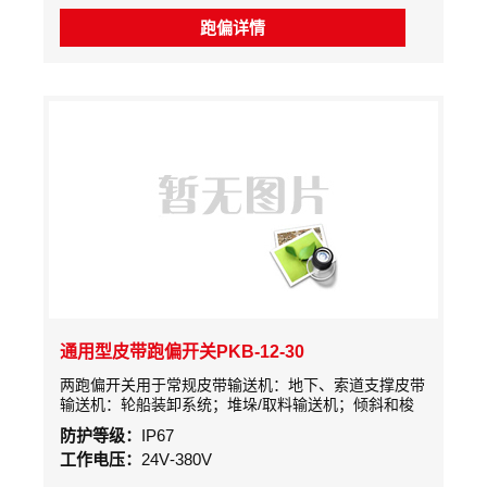
机，的保护设备和人身
跑偏详情
通用型皮带跑偏开关PKB-12-30
两跑偏开关用于常规皮带输送机：地下、索道支撑皮带
输送机：轮船装卸系统；堆垛/取料输送机；倾斜和梭
式输送机；起重机、挖掘机，起重臂限位：裙边给料
防护等级：
IP67
机/输送机：重型限开关检测胶带的跑偏量，是实现胶
工作电压：
24V-380V
带机控制的自动baojing和停机的保护装置。广泛用于
冶金、煤炭、水泥建材、采矿、电力、港埠、冶金、化