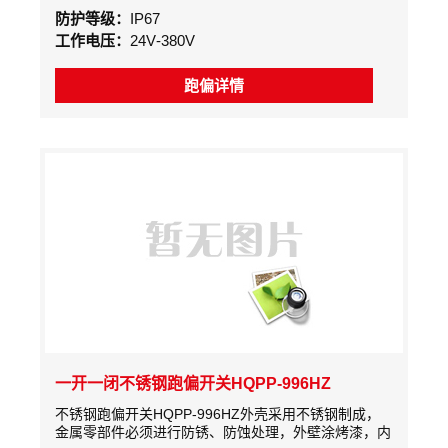
信号；若继续偏移大于二级转换角度时，则输出一组停
防护等级：
IP67
机信号。开关转换信号可接入跑偏自动调整装置，用于
工作电压：
24V-380V
校正胶带的偏移和扭曲。故障排除后，立辊自动复位
跑偏详情
一开一闭不锈钢跑偏开关HQPP-996HZ
不锈钢跑偏开关HQPP-996HZ外壳采用不锈钢制成，
金属零部件必须进行防锈、防蚀处理，外壁涂烤漆，内