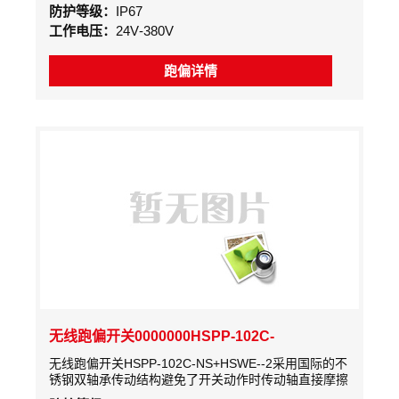
壁涂灰色耐弧漆。在胶带输送机运转过程中，因胶带受
防护等级：
IP67
各种偏心力作用而易跑偏。胶带跑偏会引起输送机设备
工作电压：
24V-380V
停顿、撒料、机架堵塞、胶带使用寿命缩短等后果
跑偏详情
无线跑偏开关0000000HSPP-102C-
NS+HSWE--2
无线跑偏开关HSPP-102C-NS+HSWE--2采用国际的不
锈钢双轴承传动结构避免了开关动作时传动轴直接摩擦
壳体或轴套，造成间隙增大，出现密封不严或者卡死的