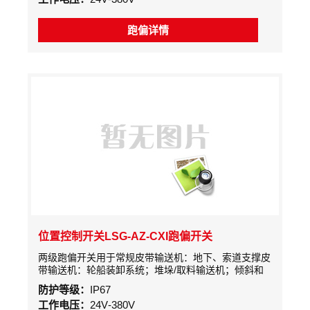
跑偏详情
位置控制开关LSG-AZ-CXI跑偏开关
两级跑偏开关用于常规皮带输送机：地下、索道支撑皮
带输送机：轮船装卸系统；堆垛/取料输送机；倾斜和
梭式输送机；起重机、挖掘机，起重臂限位：裙边给料
防护等级：
IP67
机,输送机：重型极限开关检测胶带的跑偏量，是实现
工作电压：
24V-380V
胶带机控制的自动和停机的保护装置。