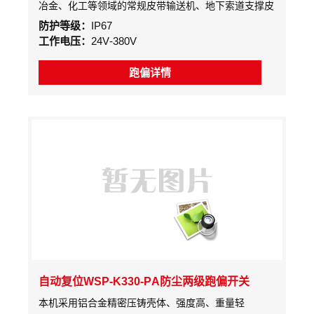
冶金、化工等领域的常规皮带输送机、地下索道支撑皮
带输送机、轮船装卸系统、堆垛/取料输送机、倾斜和
防护等级：
IP67
梭式输送机、起重机、挖掘机、起重臂限位、裙边给料
工作电压：
24V-380V
机等各类输送机。重型限开关检测胶带的跑偏量，是实
现胶带机控制的自动报警和停机的保护装置。
跑偏详情
自动复位WSP-K330-PA防尘两级跑偏开关
本机采用铝合金精密压铸壳体、强度高、重量轻