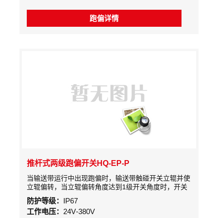
跑偏详情
推杆式两级跑偏开关HQ-EP-P
当输送带运行中出现跑偏时，输送带触碰开关立辊并使
立辊偏转，当立辊偏转角度达到1级开关角度时，开关
发出信号。当输送带跑偏严重，达到2级开关角度时，
防护等级：
IP67
开关发出停机信号，实现输送带跑偏故障自动停机。当
工作电压：
24V-380V
跑偏故障排除后，胶带机正常运转时，开关立辊可自动