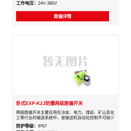
工作电压：
24V-380V
机等各类输送机。重型限开关检测胶带的跑偏量，是实
现胶带机控制的自动报警和停机的保护装置。
跑偏详情
卧式EXP-K2J防爆两级跑偏开关
两级跑偏开关主要应用在冶金、电力、煤岩、矿山及化
工等行业的输送系统中，是输送机自动化控制不可缺少
的传感元件本产品可用于输送机胶带跑偏的检测，防止
防护等级：
IP67
由于胶带跑偏而造成物料溢出等故障。本产品由于安装