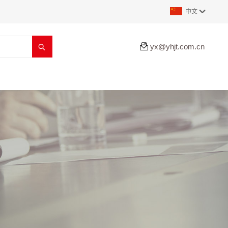
中文


yx@yhjt.com.cn